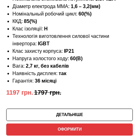
Діаметр електрода MMA:
1,6 – 3,2(мм)
Номінальный робочий цикл:
60(%)
ККД:
85(%)
Клас ізоляції:
H
Технологія виготовлення силової частини
інвертора:
IGBT
Клас захисту корпуса:
IP21
Напруга холостого ходу:
60(В)
Вага:
2,7 кг, без кабелів
Наявність дисплея:
так
Гарантія:
36 місяці
1197
грн.
1797
грн.
ДЕТАЛЬНІШЕ
ОФОРМИТИ