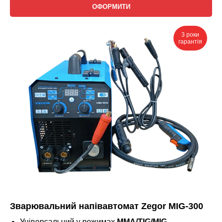
ОФОРМИТИ
3 роки
гарантія
Зварювальний напівавтомат Zegor MIG-300
Універсальний у режимах
ММА/TIG/MIG