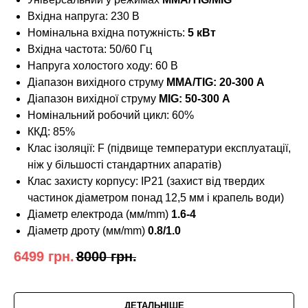
Вхідна напруга: 230 В
Номінальна вхідна потужність:
5 кВт
Вхідна частота: 50/60 Гц
Напруга холостого ходу: 60 В
Діапазон вихідного струму
MMA/TIG: 20-300 А
Діапазон вихідної струму
MIG: 50-300 А
Номінальний робочий цикл: 60%
ККД: 85%
Клас ізоляції: F (підвище температури експлуатації,
ніж у більшості стандартних апаратів)
Клас захисту корпусу: IP21 (захист від твердих
частинок діаметром понад 12,5 мм і крапель води)
Діаметр електрода (мм/mm)
1.6-4
Діаметр дроту (мм/mm)
0.8/1.0
6499
грн.
8000
грн.
ДЕТАЛЬНІШЕ