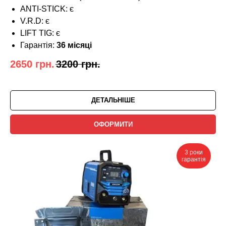
ANTI-STICK: є
V.R.D: є
LIFT TIG: є
Гарантія:
36 місяці
2650
грн.
3200
грн.
ДЕТАЛЬНІШЕ
ОФОРМИТИ
3 роки
гарантія