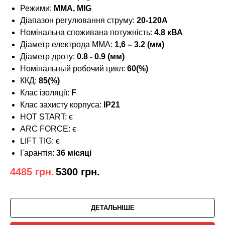
Режими:
MMA, MIG
Діапазон регулювання струму:
20-120А
Номінальна споживана потужність:
4.8 кВА
Діаметр електрода MMA:
1,6 – 3.2 (мм)
Діаметр дроту:
0.8 - 0.9 (мм)
Номінальный робочий цикл:
60(%)
ККД:
85(%)
Клас ізоляції:
F
Клас захисту корпуса:
IP21
HOT START: є
ARC FORCE: є
LIFT TIG: є
Гарантія:
36 місяці
4485
грн.
5300
грн.
ДЕТАЛЬНІШЕ