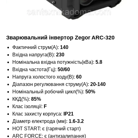
Зварювальний інвертор Zegor ARC-320
Фактичний струм(А):
140
Вхідна напруга(В):
230
Номінальна вхідна потужність(кВа):
5.8
Вхідна частота(Гц):
50/60
Напруга холостого ходу(В):
60
Діапазон регулювання струму(А):
20-140
Номінальный робочий цикл(%):
50%
ККД(%):
85%
Клас ізоляції:
F
Клас захисту корпуса:
IP21
Діаметр електрода (мм):
1.6-3.2
HOT START: є (гарячий старт)
ARC FORCE: є (антизалипання)