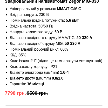
Зварювальний напівавтомат Zegor MIG-330
Універсальний у режимах
ММА/TIG/MIG
Вхідна напруга: 230 В
Номінальна вхідна потужність:
5.6 кВт
Вхідна частота: 50/60 Гц
Напруга холостого ходу: 60 В
Діапазон вихідного струму MMA/TIG:
20-330 А
Діапазон вихідної струму MIG:
50-330 А
Номінальний робочий цикл: 60%
ККД: 85%
Клас ізоляції: F (підвище температури експлуатації)
Клас захисту корпусу: IP21
Діаметр електрода (мм/mm)
1.6-4
Діаметр дроту (мм/mm)
0.8/1.0
Гарантія:
36 місяці
7798
грн.
9500
грн.